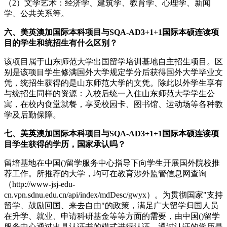
（2）文学艺术：经济学、建筑学、教育学、心理学、新闻
学、公共关系等。
六、美英澳加国际本科项目与SQA-AD3+1+1国际本硕连读项
目的学生和统招生有什么区别？
该项目属于山东师范大学出国留学培训基地自主招生项目。区
别是该项目学生修满国外大学规定学分后获得国外大学毕业文
凭，统招生获得的是山东师范大学的文凭。除此以外学生享有
与统招生同样的资源：入校后统一入住山东师范大学学生公
寓，在校内食堂就餐，享受校园卡、图书馆、运动场等各种教
学及后勤保障。
七、美英澳加国际本科项目与SQA-AD3+1+1国际本硕连读项
目学生获得的学历，国家承认吗？
留培基地在中国()留学服务中心指导下向学生开展国外院校推
荐工作。所推荐的大学，均可在教育涉外监管信息网查询
（http://www-jsj-edu-
cn.vpn.sdnu.edu.cn/api/index/mdDesc/gwyx）。为贯彻国家"支持
留学、鼓励回国、来去自由"的政策，满足广大留学归国人员
在升学、就业、申请科研基金等等方面的需要，由中国()留学
服务中心通过出具认证书的模式进行认证。通过认证的学历是