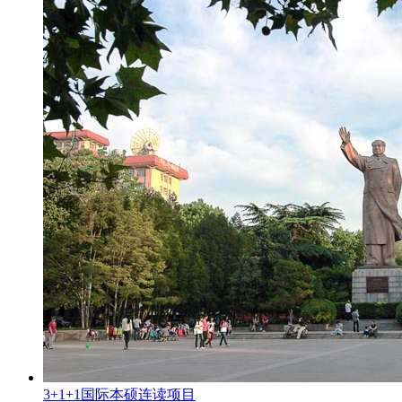
3+1+1国际本硕连读项目